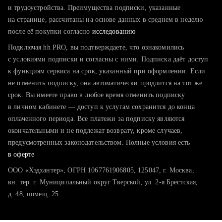
тратите много времени на поиск и вручную поднимаете
и трудоустройства. Преимущества подписки, указанные
резюме
на странице, рассчитаны на основе данных в среднем в неделю
после её покупки согласно
хотите сравнить себя с конкурентами и оценить шансы
исследованию
Подключая hh PRO, вы подтверждаете, что ознакомились
с условиями подписки и согласны с ними. Подписка даёт доступ
к функциям сервиса на срок, указанный при оформлении. Если
не отменить подписку, она автоматически продлится на тот же
срок. Вы имеете право в любое время отменить подписку
в личном кабинете — доступ к услугам сохранится до конца
оплаченного периода. Все платежи за подписку являются
окончательными и не подлежат возврату, кроме случаев,
предусмотренных законодательством. Полные условия есть
в оферте
ООО «Хэдхантер», ОГРН 1067761906805, 125047, г. Москва,
вн. тер. г. Муниципальный округ Тверской, ул. 2-я Брестская,
д. 48, помещ. 25