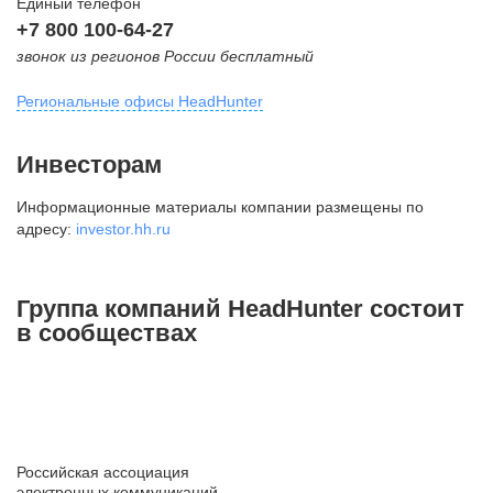
Единый телефон
+7 800 100-64-27
звонок из регионов России бесплатный
Региональные офисы HeadHunter
Москва
Инвесторам
внутригородская территория
Информационные материалы компании размещены по
Муниципальный округ Тверской,
адресу:
investor.hh.ru
2-я Брестская ул., д. 48,
помещение 25
+7 495 974-64-27
Группа компаний HeadHunter состоит
+7 495 980-64-27
в сообществах
+7 495 134-92-24
press@hh.ru
Санкт-Петербург
ул. Жуковского, д. 19, особняк
Российская ассоциация
Юргенса, 4 этаж
электронных коммуникаций