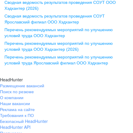
Сводная ведомость результатов проведения СОУТ ООО
ул. Комиссаржевской, д. 10,
Хэдхантер (2026)
офис 1212
Сводная ведомость результатов проведения СОУТ
+7 473 280-05-05
Ярославский филиал ООО Хэдхантер
pr@vrn.hh.ru
Перечень рекомендуемых мероприятий по улучшению
условий труда ООО Хэдхантер
Казань
Перечень рекомендуемых мероприятий по улучшению
ул. Спартаковская, д. 2А, этаж 3,
условий труда ООО Хэдхантер (2026)
помещение 15
Перечень рекомендуемых мероприятий по улучшению
условий труда Ярославский филиал ООО Хэдхантер
+7 843 212-12-50
pr@kzn.hh.ru
HeadHunter
Размещение вакансий
Екатеринбург
Поиск по резюме
ул. Боевых Дружин, стр. 20,
О компании
5 этаж, офис 505, 521
Наши вакансии
Реклама на сайте
+7 343 226-79-99
Требования к ПО
pr@ural.hh.ru
Безопасный HeadHunter
HeadHunter API
Краснодар