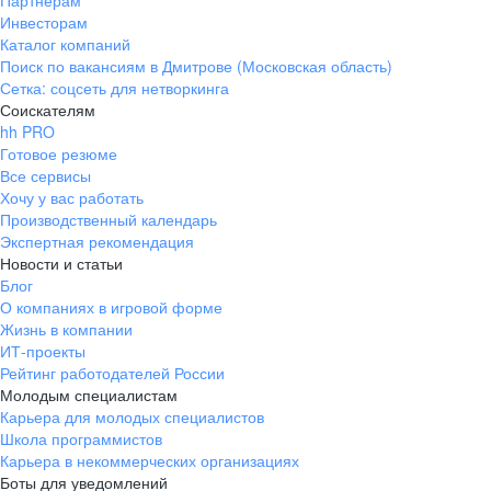
Партнерам
Инвесторам
ул. Янковского, д. 169, 7 этаж,
Каталог компаний
706 каб.
Поиск по вакансиям в Дмитрове (Московская область)
+7 861 205-55-57
Сетка: соцсеть для нетворкинга
pr@krd.hh.ru
Соискателям
hh PRO
Готовое резюме
Владивосток
Все сервисы
пер. Ланинский д. 4, офис 3.4
Хочу у вас работать
Производственный календарь
+7 423 202-33-28
Экспертная рекомендация
pr@dv.hh.ru
Новости и статьи
Блог
Новосибирск
О компаниях в игровой форме
Жизнь в компании
ул. Большевистская, д. 35,
ИТ-проекты
помещение 21
Рейтинг работодателей России
+7 383 207-94-64
Молодым специалистам
Карьера для молодых специалистов
pr@nsk.hh.ru
Школа программистов
Карьера в некоммерческих организациях
Минск
Боты для уведомлений