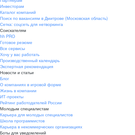
Партнерам
Инвесторам
ул. Янковского, д. 169, 7 этаж,
Каталог компаний
706 каб.
Поиск по вакансиям в Дмитрове (Московская область)
+7 861 205-55-57
Сетка: соцсеть для нетворкинга
pr@krd.hh.ru
Соискателям
hh PRO
Готовое резюме
Владивосток
Все сервисы
пер. Ланинский д. 4, офис 3.4
Хочу у вас работать
Производственный календарь
+7 423 202-33-28
Экспертная рекомендация
pr@dv.hh.ru
Новости и статьи
Блог
Новосибирск
О компаниях в игровой форме
Жизнь в компании
ул. Большевистская, д. 35,
ИТ-проекты
помещение 21
Рейтинг работодателей России
+7 383 207-94-64
Молодым специалистам
Карьера для молодых специалистов
pr@nsk.hh.ru
Школа программистов
Карьера в некоммерческих организациях
Минск
Боты для уведомлений