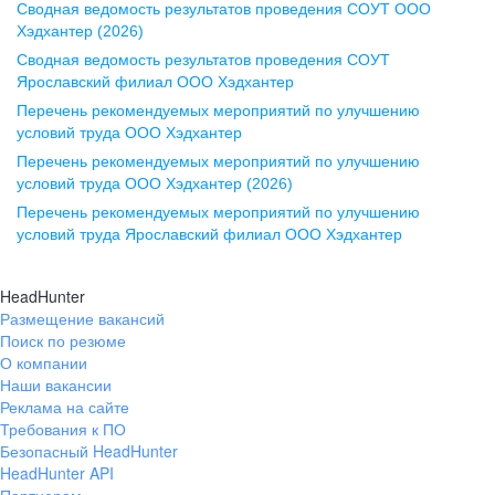
Сводная ведомость результатов проведения СОУТ ООО
ул. Комиссаржевской, д. 10,
Хэдхантер (2026)
офис 1212
Сводная ведомость результатов проведения СОУТ
+7 473 280-05-05
Ярославский филиал ООО Хэдхантер
pr@vrn.hh.ru
Перечень рекомендуемых мероприятий по улучшению
условий труда ООО Хэдхантер
Казань
Перечень рекомендуемых мероприятий по улучшению
ул. Спартаковская, д. 2А, этаж 3,
условий труда ООО Хэдхантер (2026)
помещение 15
Перечень рекомендуемых мероприятий по улучшению
условий труда Ярославский филиал ООО Хэдхантер
+7 843 212-12-50
pr@kzn.hh.ru
HeadHunter
Размещение вакансий
Екатеринбург
Поиск по резюме
ул. Боевых Дружин, стр. 20,
О компании
5 этаж, офис 505, 521
Наши вакансии
Реклама на сайте
+7 343 226-79-99
Требования к ПО
pr@ural.hh.ru
Безопасный HeadHunter
HeadHunter API
Краснодар