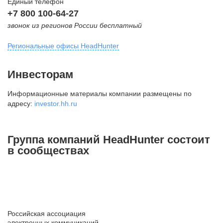
Единый телефон
+7 800 100-64-27
звонок из регионов России бесплатный
Региональные офисы HeadHunter
Москва
Инвесторам
внутригородская территория
Информационные материалы компании размещены по
Муниципальный округ Тверской,
адресу:
investor.hh.ru
2-я Брестская ул., д. 48,
помещение 25
+7 495 974-64-27
Группа компаний HeadHunter состоит
+7 495 980-64-27
в сообществах
+7 495 134-92-24
press@hh.ru
Санкт-Петербург
ул. Жуковского, д. 19, особняк
Российская ассоциация
Юргенса, 4 этаж
электронных коммуникаций