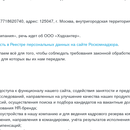
18620740, адрес: 125047, г. Москва, внутригородская территория
омпания», речь идет об ООО «Хэдхантер».
есть в Реестре персональных данных на сайте Роскомнадзора
.
аем всё для того, чтобы соблюдать требования законной обработ
, для которых вы их нам передали.
ступа к функционалу нашего сайта, содействия занятости и пред
следований, направленных на улучшение качества наших продуктов
ий, осуществления поиска и подбора кандидатов на вакантные дол
ования HR-бренда;
оустройства в нашу компанию и для ведения кадрового резерва ко
чения, направления в командировки, учёта результатов исполнени
омпенсаций;