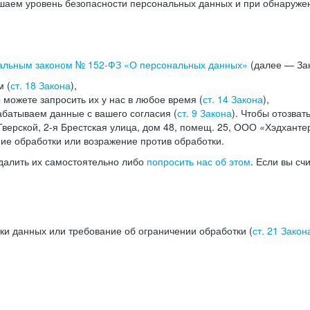
аем уровень безопасности персональных данных и при обнаружени
альным законом №
152-ФЗ
«О персональных данных»
(далее — Зак
м (
ст. 18 Закона
),
можете запросить их у нас в любое время (
ст. 14 Закона
),
абатываем данные с вашего согласия (
ст. 9 Закона
). Чтобы отозват
верской, 2-я Брестская улица, дом 48, помещ. 25, ООО «Хэдханте
ние обработки или возражение против обработки.
далить их самостоятельно либо
попросить нас об этом
. Если вы сч
ки данных или требование об ограничении обработки (
ст. 21 Закон