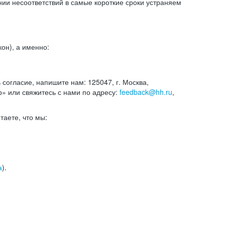
и несоответствий в самые короткие сроки устраняем
он), а именно:
ь согласие, напишите нам: 125047, г. Москва,
р» или свяжитесь с нами по адресу:
feedback@hh.ru
,
итаете, что мы:
а
).