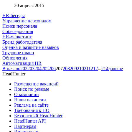
20 апреля 2015
HR-беседы
Управление персоналом
Поиск персонала
Собеседования
HR-маркетинг
Бренд работодателя
Оценка и развитие навыков
Трудовое право
Обновления
Автоматизация HR
В начало
202
203
204
205
206
207
208
209
210
211
212
...
214
дальше
HeadHunter
Размещение вакансий
Поиск по резюме
О компании
Наши вакансии
Реклама на сайте
Требования к ПО
Безопасный HeadHunter
HeadHunter API
Партнерам
Инвесторам