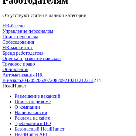
Работодателям
Отсутствуют статьи в данной категории
HR-беседы
Управление персоналом
Поиск персонала
Собеседования
HR-маркетинг
Бренд работодателя
Оценка и развитие навыков
Трудовое право
Обновления
Автоматизация HR
В начало
204
205
206
207
208
209
210
211
212
213
214
HeadHunter
Размещение вакансий
Поиск по резюме
О компании
Наши вакансии
Реклама на сайте
Требования к ПО
Безопасный HeadHunter
HeadHunter API