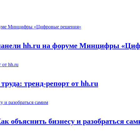
 панели hh.ru на форуме Минцифры «Ци
труда: тренд-репорт от hh.ru
Как объяснить бизнесу и разобраться са