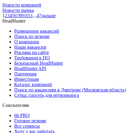
Новости компаний
Новости рынка
1
2
3
4
5
6
7
8
9
10
11
...
47
дальше
HeadHunter
Размещение вакансий
Поиск по резюме
О компании
Наши вакансии
Реклама на сайте
Требования к ПО
Безопасный HeadHunter
HeadHunter API
Партнерам
Инвесторам
Каталог компаний
Поиск по вакансиям в Дмитрове (Московская область)
Сетка: соцсеть для нетворкинга
Соискателям
hh PRO
Готовое резюме
Все сервисы
Хочу у вас работать