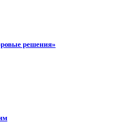
фровые решения»
мим