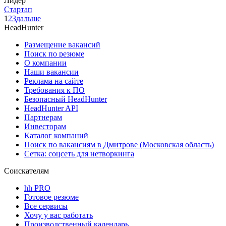
Лидер
Стартап
1
2
3
дальше
HeadHunter
Размещение вакансий
Поиск по резюме
О компании
Наши вакансии
Реклама на сайте
Требования к ПО
Безопасный HeadHunter
HeadHunter API
Партнерам
Инвесторам
Каталог компаний
Поиск по вакансиям в Дмитрове (Московская область)
Сетка: соцсеть для нетворкинга
Соискателям
hh PRO
Готовое резюме
Все сервисы
Хочу у вас работать
Производственный календарь