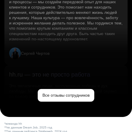
и процессы — мы создаём передовой опыт для наших
клиентов и сотрудников. Это помогает нам находить
решения, которые действительно меняют жизнь людей
к лучшему. Наша культура — про вовлечённость, заботу
и искреннее желание делать полезное. Мы гордимся тем,
что помогаем крутым компаниям и классным
специалистам находить друг друга. Быть частью таких
изменений по‑настоящему вдохновляет.
Сергей Чертов
hh.ru — это не просто работа
Это эмпатичные люди, заслуженные победы и дух
свободы. Мы помогаем миру и создаём лучший сервис
Все отзывы сотрудников
по поиску работы в стране.
Ольга Емельянова
*команда hh
**по данным Dream Job, 2025 год
***по данным рейтинга Similarweb, 2024 год