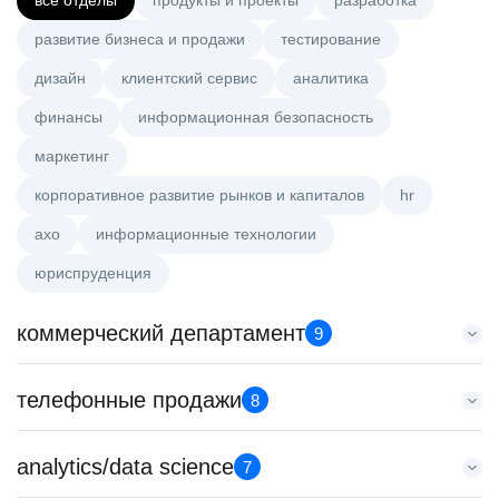
все отделы
продукты и проекты
разработка
развитие бизнеса и продажи
тестирование
дизайн
клиентский сервис
аналитика
финансы
информационная безопасность
маркетинг
корпоративное развитие рынков и капиталов
hr
axo
информационные технологии
юриспруденция
коммерческий департамент
9
Key Account Manager (EdTech)
телефонные продажи
8
HeadHunter::Коммерческий департамент
7 авг. 2026
Менеджер по продажам крупному бизнесу
analytics/data science
150000 ₽
7
HeadHunter::Телефонные продажи
Казань