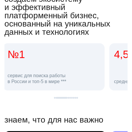
и эффективный
платформенный бизнес,
основанный на уникальных
данных и технологиях
4,5
20
сотруд
средняя оценка hh.ru как работодателя **
в hh.ru
знаем, что для нас важно