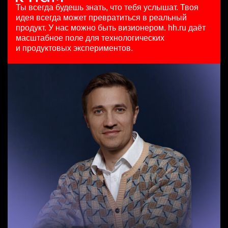
HeadHunter::Коммерческий департамент
15000000 so'm
29 июл. 2026
Ты всегда будешь знать, что тебя услышат.
Твоя
3 авг. 2026
Ташкент
з/п не указана
идея всегда может превратиться в реальный
Продуктовый маркетолог b2b, брендинговые продукты
з/п не указана
Москва
продукт.
У нас можно быть визионером. hh.ru даёт
HeadHunter::Департамент маркетинга
Москва
масштабное поле для технологических
Менеджер по продажам B2B (сегмент SMB)
20 июл. 2026
и продуктовых экспериментов.
HeadHunter::Телефонные продажи
з/п не указана
Key Account Manager (EdTech)
вчера
Москва
HeadHunter::Коммерческий департамент
97000 - 161000 ₽
7 авг. 2026
Ярославль
150000 ₽
Ярославль