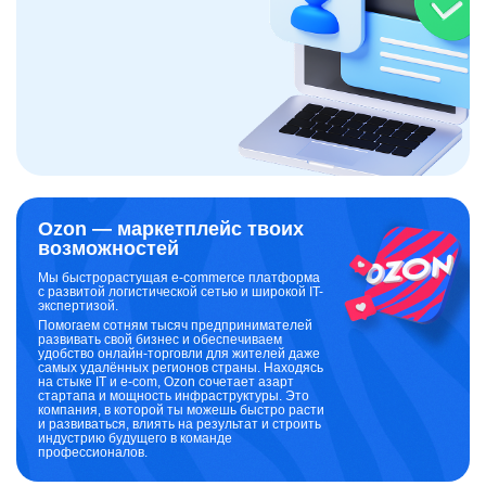
Ozon — маркетплейс твоих
возможностей
Мы быстрорастущая e-commerce платформа
с развитой логистической сетью и широкой IT-
экспертизой.
Помогаем сотням тысяч предпринимателей
развивать свой бизнес и обеспечиваем
удобство онлайн-торговли для жителей даже
самых удалённых регионов страны. Находясь
на стыке IT и e-com, Ozon сочетает азарт
стартапа и мощность инфраструктуры. Это
компания, в которой ты можешь быстро расти
и развиваться, влиять на результат и строить
индустрию будущего в команде
профессионалов.