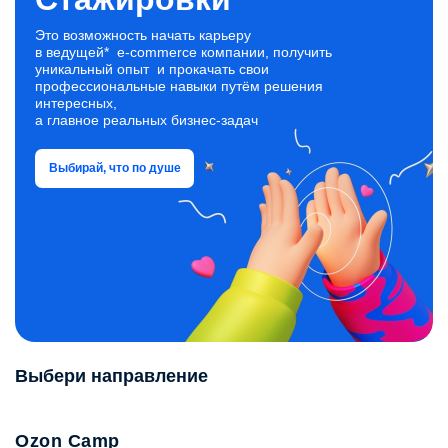
Вы узнаете, как работают операторы складов на всех
процессах: приёмка, размещение, отбор, упаковка
Это возможность начать карьеру
и отгрузка.
в ведущей* e‑commerce компании, получить
уникальный опыт и прокачать свои
профессиональные навыки путём решения
интересных,
а главное реальных бизнес‑задач
Выбирай, что по душе
Выбери направление
Ozon Camp