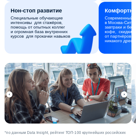
Нон-стоп развитие
Комфортны
Специальные обучающие
Современный 
интенсивы для стажёров,
в Москва-Сити,
помощь от опытных коллег
завтраки и без
и огромная база внутренних
кофе, скидки и
курсов для прокачки навыков
от партнёров. 
никакого дресс
*по данным Data Insight, рейтинг ТОП-100 крупнейших российских