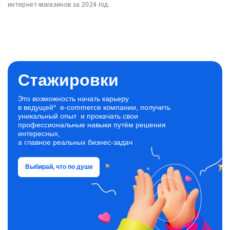
интернет-магазинов за 2024 год.
Стажировки
Это возможность начать карьеру
в ведущей* e‑commerce компании, получить
уникальный опыт и прокачать свои
профессиональные навыки путём решения
интересных,
а главное реальных бизнес‑задач
Выбирай, что по душе