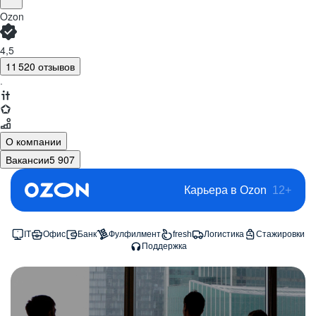
Ozon
4,5
11 520 отзывов
·
О компании
Вакансии
5 907
Карьера в Ozon
12+
IT
Офис
Банк
Фулфилмент
fresh
Логистика
Стажировки
Поддержка