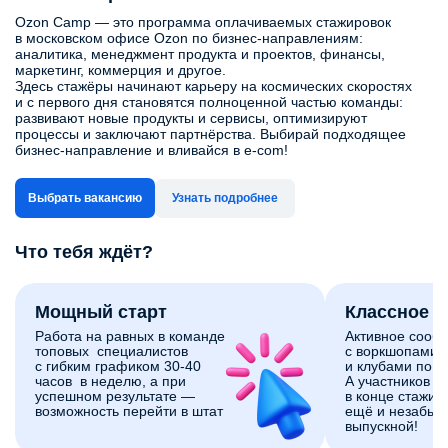
Ozon Camp — это программа оплачиваемых стажировок
в московском офисе Ozon по бизнес‑направлениям:
аналитика, менеджмент продукта и проектов, финансы,
маркетинг, коммерция и другое.
Здесь стажёры начинают карьеру на космических скоростях
и с первого дня становятся полноценной частью команды:
развивают новые продукты и сервисы, оптимизируют
процессы и заключают партнёрства. Выбирай подходящее
бизнес-направление и вливайся в e-com!
Выбрать вакансию
Узнать подробнее
Что тебя ждёт?
Мощный старт
Классное 
Работа на равных в команде
Активное сооб
топовых специалистов
с воркшопами,
с гибким графиком 30-40
и клубами по и
часов в неделю, а при
А участников 
успешном результате —
в конце стажи
возможность перейти в штат
ещё и незабы
выпускной!