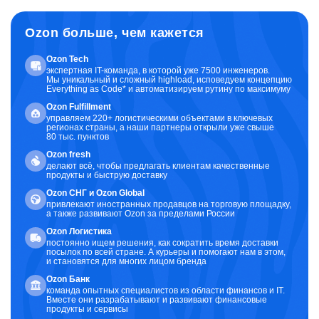
Ozon больше, чем кажется
Ozon Tech
экспертная IT-команда, в которой уже 7500 инженеров.
Мы уникальный и сложный highload, исповедуем концепцию
Everything as Code* и автоматизируем рутину по максимуму
Ozon Fulfillment
управляем 220+ логистическими объектами в ключевых
регионах страны, а наши партнеры открыли уже свыше
80 тыс. пунктов
Ozon fresh
делают всё, чтобы предлагать клиентам качественные
продукты и быструю доставку
Ozon CНГ и Ozon Global
привлекают иностранных продавцов на торговую площадку,
а также развивают Ozon за пределами России
Ozon Логистика
постоянно ищем решения, как сократить время доставки
посылок по всей стране. А курьеры и помогают нам в этом,
и становятся для многих лицом бренда
Ozon Банк
команда опытных специалистов из области финансов и IT.
Вместе они разрабатывают и развивают финансовые
продукты и сервисы