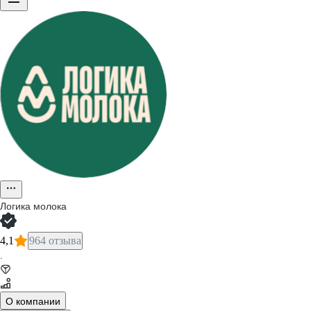
Логика молока
4,1
964 отзыва
·
О компании