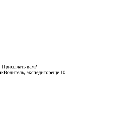
. Присылать вам?
ик
Водитель, экспедитор
еще 10