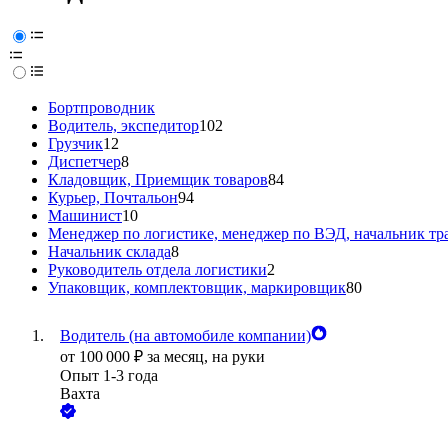
Бортпроводник
Водитель, экспедитор
102
Грузчик
12
Диспетчер
8
Кладовщик, Приемщик товаров
84
Курьер, Почтальон
94
Машинист
10
Менеджер по логистике, менеджер по ВЭД, начальник тр
Начальник склада
8
Руководитель отдела логистики
2
Упаковщик, комплектовщик, маркировщик
80
Водитель (на автомобиле компании)
от
100 000
₽
за месяц,
на руки
Опыт 1-3 года
Вахта