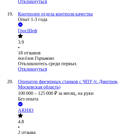
Откликнуться
Контролер отдела контроля качества
Опыт 1-3 года
ГросШеф
3.9
•
18
отзывов
посёлок Горшково
Откликнитесь среди первых
Откликнуться
Оператор фрезерных станков с ЧПУ (г. Дмитров,
Московская область)
100 000
–
125 000
₽
за месяц,
на руки
Без опыта
АRHIO
4.8
•
2
отзыва