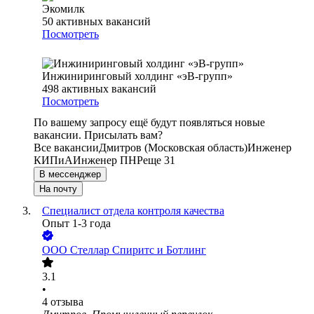
Экомилк
50
активных вакансий
Посмотреть
Инжиниринговый холдинг «эВ-групп»
498
активных вакансий
Посмотреть
По вашему запросу ещё будут появляться новые
вакансии. Присылать вам?
Все вакансии
Дмитров (Московская область)
Инженер
КИПиА
Инженер ПНР
еще 31
В мессенджер
На почту
Специалист отдела контроля качества
Опыт 1-3 года
ООО
Стеллар Спиритс и Ботлинг
3.1
•
4
отзыва