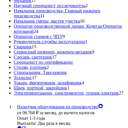
Механик
17
Научный специалист, исследователь
2
Начальник производства, Главный инженер
производства
11
Начальник смены, мастер участка
16
Оператор производственной линии, Кочегар/Оператор
котельной
24
Оператор станков с ЧПУ
9
Руководитель службы эксплуатации
1
Сварщик
15
Сервисный инженер, инженер-механик
9
Слесарь, сантехник
17
Специалист по сертификации
Столяр, плотник
2
Стропальщик, Такелажник
Технолог
17
Токарь, фрезеровщик, шлифовщик
4
Швея, портной, закройщик
1
Электромонтажник, электромонтер, техник-электрик
27
Наладчик оборудования на производство
от
96 768
₽
за месяц,
до вычета налогов
Опыт 1-3 года
Выплаты: Два раза в месяц