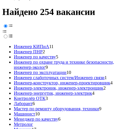
Найдено 254 вакансии
Инженер КИПиА
11
Инженер ПНР
2
Инженер по качеству
5
Инженер по охране труда и технике безопасности,
инженер-эколог
9
Инженер по эксплуатации
10
Инженер слаботочных систем/Инженер связи
1
Инженер-конструктор, инженер-проектировщик
4
Инженер-электроник, инженер-электронщик
2
Инженер-энергетик, инженер-электрик
4
Контролёр ОТК
3
Лаборант
6
Мастер по ремонту оборудования, техники
9
Машинист
10
Менеджер по качеству
6
Метролог