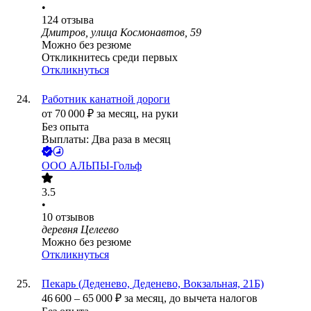
•
124
отзыва
Дмитров, улица Космонавтов, 59
Можно без резюме
Откликнитесь среди первых
Откликнуться
Работник канатной дороги
от
70 000
₽
за месяц,
на руки
Без опыта
Выплаты: Два раза в месяц
ООО
АЛЬПЫ-Гольф
3.5
•
10
отзывов
деревня Целеево
Можно без резюме
Откликнуться
Пекарь (Деденево, Деденево, Вокзальная, 21Б)
46 600
–
65 000
₽
за месяц,
до вычета налогов