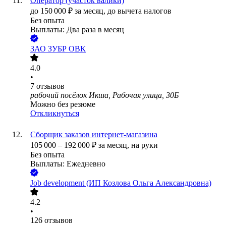
Оператор (участок валики)
до
150 000
₽
за месяц,
до вычета налогов
Без опыта
Выплаты: Два раза в месяц
ЗАО
ЗУБР ОВК
4.0
•
7
отзывов
рабочий посёлок Икша, Рабочая улица, 30Б
Можно без резюме
Откликнуться
Сборщик заказов интернет-магазина
105 000
–
192 000
₽
за месяц,
на руки
Без опыта
Выплаты: Ежедневно
Job development (ИП Козлова Ольга Александровна)
4.2
•
126
отзывов