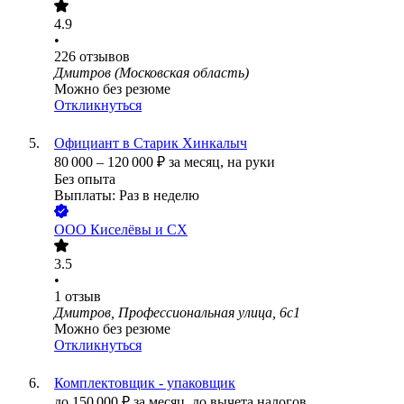
4.9
•
226
отзывов
Дмитров (Московская область)
Можно без резюме
Откликнуться
Официант в Старик Хинкалыч
80 000
–
120 000
₽
за месяц,
на руки
Без опыта
Выплаты: Раз в неделю
ООО
Киселёвы и СХ
3.5
•
1
отзыв
Дмитров, Профессиональная улица, 6с1
Можно без резюме
Откликнуться
Комплектовщик - упаковщик
до
150 000
₽
за месяц,
до вычета налогов