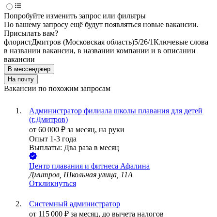
Попробуйте изменить запрос или фильтры
По вашему запросу ещё будут появляться новые вакансии.
Присылать вам?
флорист
Дмитров (Московская область)
5/2
6/1
Ключевые слова
в названии вакансии, в названии компании и в описании
вакансии
В мессенджер
На почту
Вакансии по похожим запросам
Администратор филиала школы плавания для детей
(г.Дмитров)
от
60 000
₽
за месяц,
на руки
Опыт 1-3 года
Выплаты: Два раза в месяц
Центр плавания и фитнеса Афалина
Дмитров, Школьная улица, 11А
Откликнуться
Системный администратор
от
115 000
₽
за месяц,
до вычета налогов