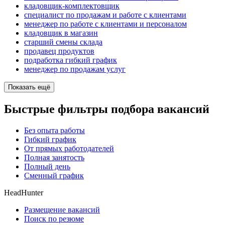
кладовщик-комплектовщик
специалист по продажам и работе с клиентами
менеджер по работе с клиентами и персоналом
кладовщик в магазин
старший смены склада
продавец продуктов
подработка гибкий график
менеджер по продажам услуг
Показать ещё
Быстрые фильтры подбора вакансий
Без опыта работы
Гибкий график
От прямых работодателей
Полная занятость
Полный день
Сменный график
HeadHunter
Размещение вакансий
Поиск по резюме